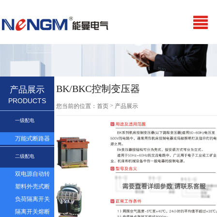
BK/BKC控制变压器
产品展示
PRODUCTS
>
您当前的位置：
首页
产品展示
一级配电
万能式断路器
二级配电
双电源自动转
换开关
塑料外壳式断
路器及漏电
负荷隔离开关
隔离开关熔断