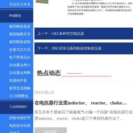
器组
开启式刀开关
终端配电
微型断路器及
上一个：GKL各种空芯电抗器
漏电
微型隔离开关
微型断路器附
下一个：JBK3(DK3)系列机床控制变压器
件
自复式过欠压
保护器
电子限电流自
动控制器
自动重合闸小
热点动态
型断路器
自动重合闸剩
余电流塑壳断
电涌保护器
路器
家用交流接触
2019-09-22
器
AC30模数化
在电抗器行业里inductor、 reactor、choke…
插座
工业控制保护
前几天有个朋友问了能曼电气小编一个问题“在电抗器行业
控制与保护开
里inductor、 reactor、choke这三个单词代表什么？…
关
电机软启动器
MORE