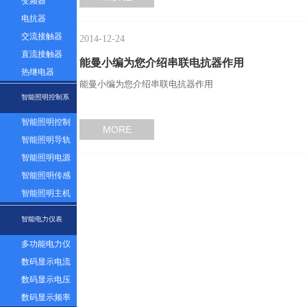
变频器
电抗器
交流接触器
2014-12-24
直流接触器
能曼小编为您介绍串联电抗器作用
热继电器
能曼小编为您介绍串联电抗器作用
智能照明控制系
智能照明控制
统
MORE
面板
智能照明导轨
模块
智能照明电源
模块
智能照明传感
器
智能照明主机
系统
智能电力仪表
多功能电力仪
表
数码显示电流
表
数码显示电压
表
数码显示频率