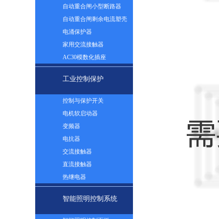
自动重合闸小型断路器
自动重合闸剩余电流塑壳
断路器
电涌保护器
家用交流接触器
AC30模数化插座
工业控制保护
控制与保护开关
电机软启动器
变频器
电抗器
交流接触器
直流接触器
热继电器
智能照明控制系统