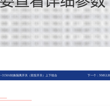
3A~3150A转换隔离开关（双投开关）上下组合
下一个：NMGL