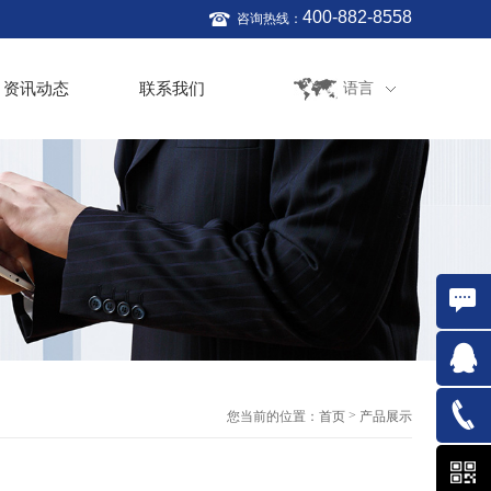
400-882-8558
咨询热线：
资讯动态
联系我们
语言
在线咨
询
QQ:761
>
您当前的位置：
首页
产品展示
021-