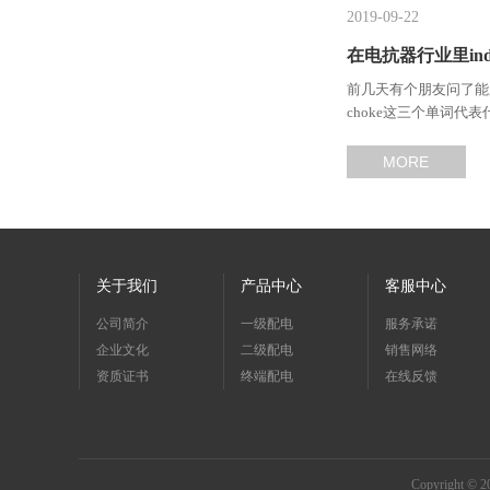
2019-09-22
在电抗器行业里induct
前几天有个朋友问了能曼电
choke这三个单词代
MORE
关于我们
产品中心
客服中心
公司简介
一级配电
服务承诺
企业文化
二级配电
销售网络
资质证书
终端配电
在线反馈
Copyright